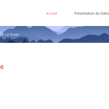
Accueil
Présentation du Dahu
de La Grave
Se souvenir de
Le gîte
moi
Histoire
n
Localisation
ve
Mot de passe oublié?