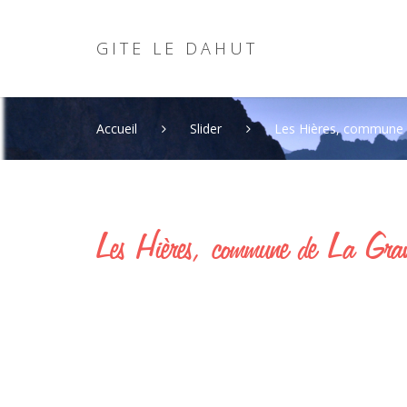
G
I
T
E
L
E
D
A
H
U
T
Accueil
Slider
Les Hières, commune 
connexio
Les
Hières,
commune
de
La
Gra
Nom d'utilisateur oublié?