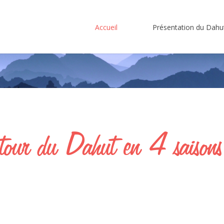
Accueil
Présentation du Dahu
Se souvenir de
Le gîte
moi
Histoire
n
Localisation
tour
du
Dahut
en
4
saison
Mot de passe oublié?