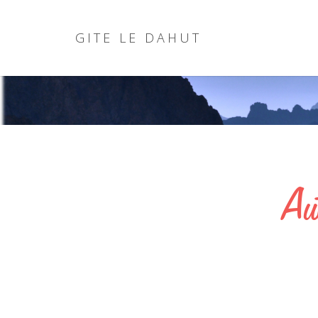
G
I
T
E
L
E
D
A
H
U
T
connexio
Au
Nom d'utilisateur oublié?